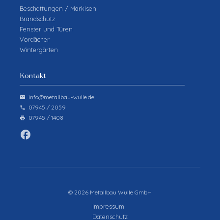
Beschattungen / Markisen
Brandschutz
Fenster und Türen
Vordächer
Wintergärten
Kontakt
info@metallbau-wulle.de
email
07945 / 2059
phone
07945 / 1408
print
facebook
©
2026
Metallbau Wulle GmbH
Impressum
Datenschutz